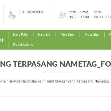
0813 3028 8034
Senin - Jumat
Sabtu
08.00 - 17.00
08.00 - 12
Hand Pallet
Hand Lift
Table Lifter
Drum Lifter
F
al
Produk Lainnya
NG TERPASANG NAMETAG_FO
ome
/
Service Hand Stacker
/
Hand Stacker yang Terpasang Nametag_Fo