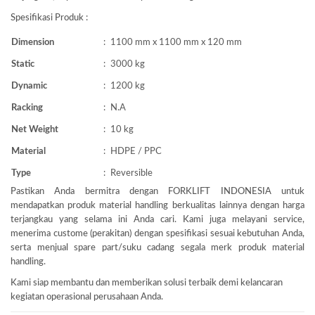
Spesifikasi Produk :
Dimension
:
1100 mm x 1100 mm x 120 mm
Static
:
3000 kg
Dynamic
:
1200 kg
Racking
:
N.A
Net Weight
:
10 kg
Material
:
HDPE / PPC
Type
:
Reversible
Pastikan Anda bermitra dengan FORKLIFT INDONESIA untuk
mendapatkan produk material handling berkualitas lainnya dengan harga
terjangkau yang selama ini Anda cari. Kami juga melayani service,
menerima custome (perakitan) dengan spesifikasi sesuai kebutuhan Anda,
serta menjual spare part/suku cadang segala merk produk material
handling.
Kami siap membantu dan memberikan solusi terbaik demi kelancaran
kegiatan operasional perusahaan Anda.