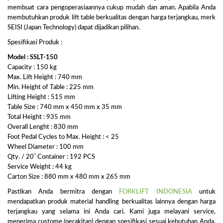
membuat cara pengoperasiaannya cukup mudah dan aman. Apabila Anda
membutuhkan produk lift table berkualitas dengan harga terjangkau, merk
SEISI (Japan Technology) dapat dijadikan pilihan.
Spesifikasi Produk :
Model : SSLT-150
Capacity : 150 kg
Max. Lift Height : 740 mm
Min. Height of Table : 225 mm
Lifting Height : 515 mm
Table Size : 740 mm x 450 mm x 35 mm
Total Height : 935 mm
Overall Lenght : 830 mm
Foot Pedal Cycles to Max. Height : < 25
Wheel Diameter : 100 mm
Qty. / 20′ Container : 192 PCS
Service Weight : 44 kg
Carton Size : 880 mm x 480 mm x 265 mm
Pastikan Anda bermitra dengan
FORKLIFT INDONESIA
untuk
mendapatkan produk material handling berkualitas lainnya dengan harga
terjangkau yang selama ini Anda cari. Kami juga melayani service,
menerima custome (perakitan) dengan spesifikasi sesuai kebutuhan Anda,