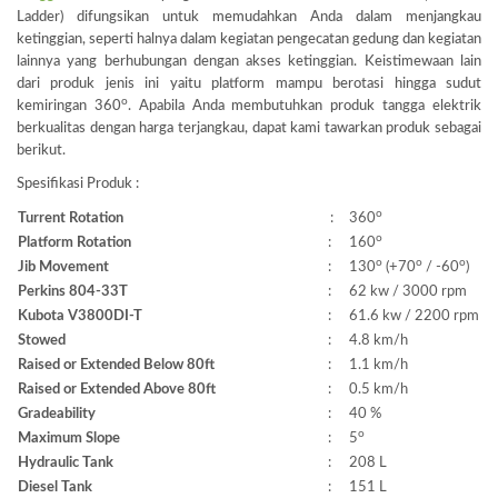
Ladder) difungsikan untuk memudahkan Anda dalam menjangkau
ketinggian, seperti halnya dalam kegiatan pengecatan gedung dan kegiatan
lainnya yang berhubungan dengan akses ketinggian. Keistimewaan lain
dari produk jenis ini yaitu platform mampu berotasi hingga sudut
o
kemiringan 360
. Apabila Anda membutuhkan produk tangga elektrik
berkualitas dengan harga terjangkau, dapat kami tawarkan produk sebagai
berikut.
Spesifikasi Produk :
o
Turrent Rotation
:
360
o
Platform Rotation
:
160
o
o
o
Jib Movement
:
130
(+70
/ -60
)
Perkins 804-33T
:
62 kw / 3000 rpm
Kubota V3800DI-T
:
61.6 kw / 2200 rpm
Stowed
:
4.8 km/h
Raised or Extended Below 80ft
:
1.1 km/h
Raised or Extended Above 80ft
:
0.5 km/h
Gradeability
:
40 %
o
Maximum Slope
:
5
Hydraulic Tank
:
208 L
Diesel Tank
:
151 L