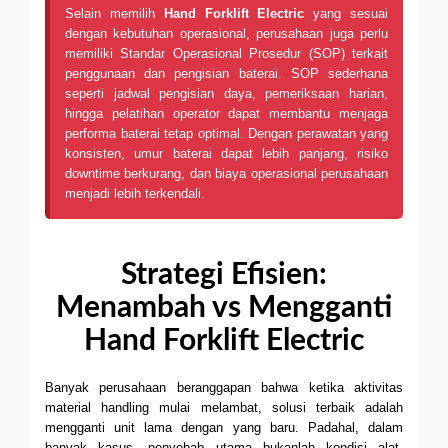
Selain memilih
Hand Forklift Electric
yang sesuai
dengan kebutuhan operasional, perusahaan juga perlu
memiliki Standar Operasional Prosedur (SOP) terkait
penggunaan dan pengisian baterai. SOP sederhana
seperti jadwal pengisian daya, pemeriksaan harian,
hingga pelatihan operator dapat membantu menjaga
performa baterai tetap optimal. Dengan perawatan yang
konsisten, umur baterai dapat lebih panjang, risiko
downtime berkurang, dan biaya operasional perusahaan
menjadi lebih terkendali.
Strategi Efisien:
Menambah vs Mengganti
Hand Forklift Electric
Banyak perusahaan beranggapan bahwa ketika aktivitas
material handling mulai melambat, solusi terbaik adalah
mengganti unit lama dengan yang baru. Padahal, dalam
banyak kasus, penyebab utama bukanlah kondisi alat,