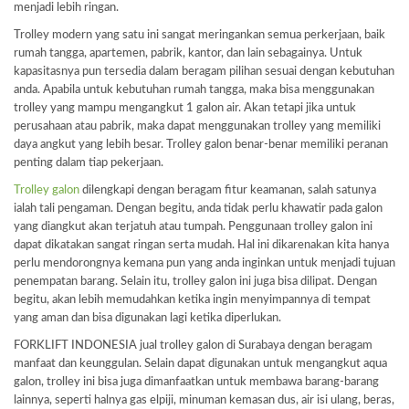
menjadi lebih ringan.
Trolley modern yang satu ini sangat meringankan semua perkerjaan, baik
rumah tangga, apartemen, pabrik, kantor, dan lain sebagainya. Untuk
kapasitasnya pun tersedia dalam beragam pilihan sesuai dengan kebutuhan
anda. Apabila untuk kebutuhan rumah tangga, maka bisa menggunakan
trolley yang mampu mengangkut 1 galon air. Akan tetapi jika untuk
perusahaan atau pabrik, maka dapat menggunakan trolley yang memiliki
daya angkut yang lebih besar. Trolley galon benar-benar memiliki peranan
penting dalam tiap pekerjaan.
Trolley galon
dilengkapi dengan beragam fitur keamanan, salah satunya
ialah tali pengaman. Dengan begitu, anda tidak perlu khawatir pada galon
yang diangkut akan terjatuh atau tumpah. Penggunaan trolley galon ini
dapat dikatakan sangat ringan serta mudah. Hal ini dikarenakan kita hanya
perlu mendorongnya kemana pun yang anda inginkan untuk menjadi tujuan
penempatan barang. Selain itu, trolley galon ini juga bisa dilipat. Dengan
begitu, akan lebih memudahkan ketika ingin menyimpannya di tempat
yang aman dan bisa digunakan lagi ketika diperlukan.
FORKLIFT INDONESIA jual trolley galon di Surabaya dengan beragam
manfaat dan keunggulan. Selain dapat digunakan untuk mengangkut aqua
galon, trolley ini bisa juga dimanfaatkan untuk membawa barang-barang
lainnya, seperti halnya gas elpiji, minuman kemasan dus, air isi ulang, beras,