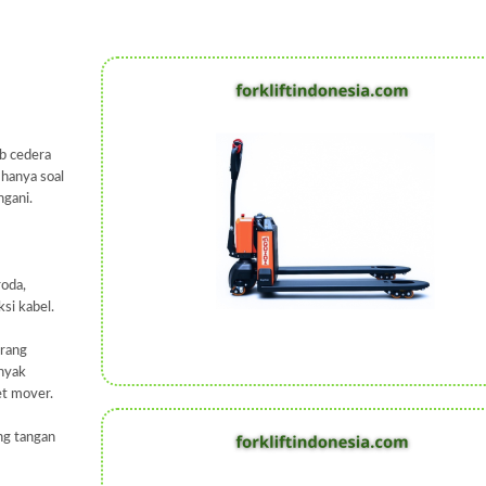
ab cedera
 hanya soal
ngani.
roda,
ksi kabel.
arang
inyak
et mover.
ng tangan