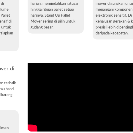
 di
harian, memindahkan ratusan
mover digunakan unt
olume
hingga ribuan pallet setiap
menangani komponen
 Pallet
harinya. Stand Up Pallet
elektronik sensitif. Di 
nsif di
Mover sering di pilih untuk
kehalusan gerakan & k
k untuk
gudang besar.
presisi lebih dipentin
rsiapkan
daripada kecepatan.
ver di
an terbaik
tau hand
Cikarang
riman