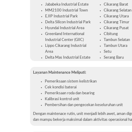
Jababeka Industrial Estate
Cikarang Barat
MM2100 Industrial Town
Cikarang Selatan
EJIP Industrial Park
Cikarang Utara
Delta Silicon Industrial Park
Cikarang Timur
Hyundai Industrial Area
Cikarang Pusat
Greenland International
Cibitung
Industrial Center (GIIC)
Tambun Selatan
Lippo Cikarang Industrial
Tambun Utara
Area
Setu
Delta Mas Industrial Estate
Serang Baru
Layanan Maintenance Meliputi:
Pemeriksaan sistem kelistrikan
Cek kondisi baterai
Pemeriksaan roda dan bearing
Kalibrasi kontrol unit
Pembersihan dan pengecekan keseluruhan unit
Dengan maintenace rutin, unit menjadi lebih awet, aman di
dan mampu bekerja maksimal dalam aktivitas operasional ha