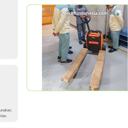
gunakan,
rian.