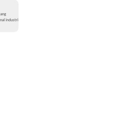
yang
al industri