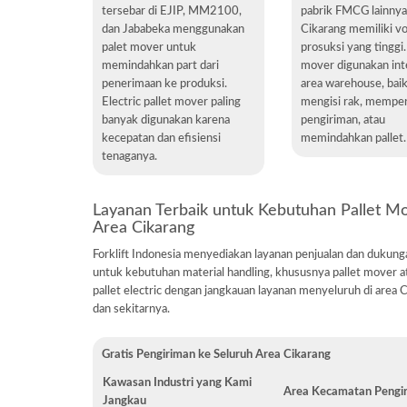
tersebar di EJIP, MM2100,
pabrik FMCG lainnya
dan Jababeka menggunakan
Cikarang memiliki v
palet mover untuk
prosuksi yang tinggi.
memindahkan part dari
mover digunakan inte
penerimaan ke produksi.
area warehouse, bai
Electric pallet mover paling
mengisi rak, mempe
banyak digunakan karena
pengiriman, atau
kecepatan dan efisiensi
memindahkan pallet.
tenaganya.
Layanan Terbaik untuk Kebutuhan Pallet Mo
Area Cikarang
Forklift Indonesia menyediakan layanan penjualan dan dukung
untuk kebutuhan material handling, khususnya pallet mover a
pallet electric dengan jangkauan layanan menyeluruh di area 
dan sekitarnya.
Gratis Pengiriman ke Seluruh Area Cikarang
Kawasan Industri yang Kami
Area Kecamatan Pengi
Jangkau