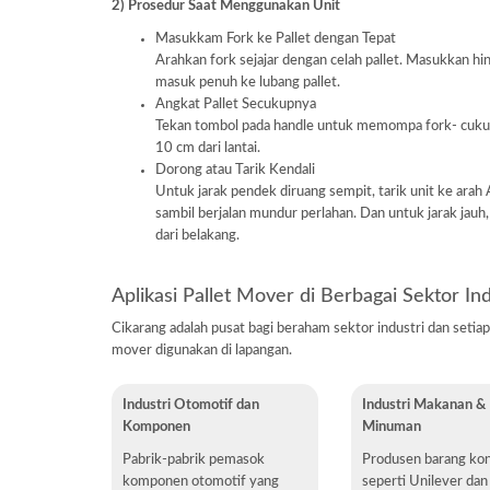
2) Prosedur Saat Menggunakan Unit
Masukkam Fork ke Pallet dengan Tepat
Arahkan fork sejajar dengan celah pallet. Masukkan hi
masuk penuh ke lubang pallet.
Angkat Pallet Secukupnya
Tekan tombol pada handle untuk memompa fork- cuku
10 cm dari lantai.
Dorong atau Tarik Kendali
Untuk jarak pendek diruang sempit, tarik unit ke arah
sambil berjalan mundur perlahan. Dan untuk jarak jauh
dari belakang.
Aplikasi Pallet Mover di Berbagai Sektor In
Cikarang adalah pusat bagi beraham sektor industri dan seti
mover digunakan di lapangan.
Industri Otomotif dan
Industri Makanan &
Komponen
Minuman
Pabrik-pabrik pemasok
Produsen barang ko
komponen otomotif yang
seperti Unilever dan