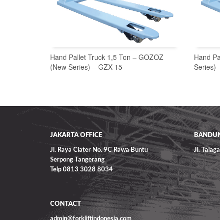
Hand Pallet Truck 1,5 Ton – GOZOZ
Hand Pa
(New Series) – GZX-15
Series)
READ MORE
JAKARTA OFFICE
BANDUN
Jl. Raya Ciater No. 9C Rawa Buntu
Jl. Tala
Serpong Tangerang
Telp 0813 3028 8034
CONTACT
admin@forkliftindonesia.com