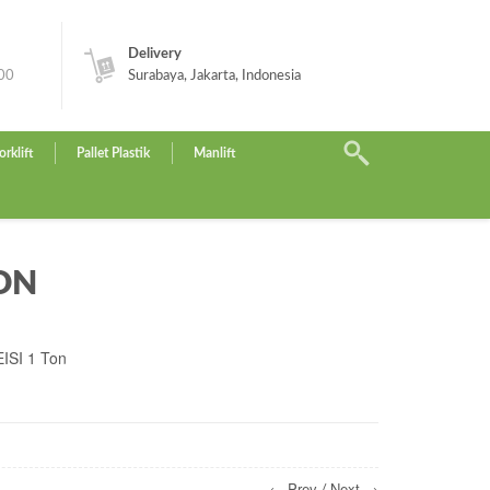
Delivery
.00
Surabaya, Jakarta, Indonesia
orklift
Pallet Plastik
Manlift
TON
EISI 1 Ton
← Prev
Next →