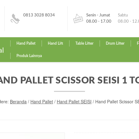
0813 3028 8034
Senin - Jumat
Sabtu
08.00 - 17.00
08.00 - 12
Hand Pallet
Hand Lift
Table Lifter
Drum Lifter
F
al
Produk Lainnya
ND PALLET SCISSOR SEISI 1 
Here:
Beranda
/
Hand Pallet
/
Hand Pallet SEISI
/ Hand Pallet Scissor S