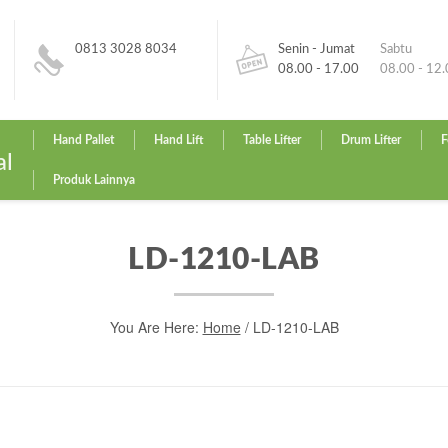
0813 3028 8034
Senin - Jumat
Sabtu
08.00 - 17.00
08.00 - 12
Hand Pallet
Hand Lift
Table Lifter
Drum Lifter
F
al
Produk Lainnya
LD-1210-LAB
You Are Here:
Home
/
LD-1210-LAB