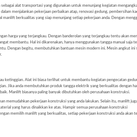
kan sebagai alat transportasi yang digunakan untuk menunjang kegiatan mengangka
dalam menjalankan pekerjaan perbaikan atap, renovasi gedung, pembersihan ka
l manlift berkualitas yang siap menunjang setiap pekerjaan anda. Dengan men
dengan harga yang terjangkau. Dengan banderolan yang terjangkau tentu akan m
sangat membantu. Hal ini dikarenakan, hanya menggunakan tangga manual saja te
tu. Dengan begitu, membutuhkan bantuan mesin modern ini. Mesin angkut ini s
r.
 ketinggian. Alat ini biasa terlihat untuk membantu kegiatan pengecatan gedu
gian. Jika anda membutuhkan produk tangga elektrik yang berkualitas dengan ha
aik. Manlift biasanya paling banyak dibutuhkan oleh perusahaan konstruksi.
memudahkan pekerjaan konstruksi yang anda lakukan. Selain itu, manlift juga
erial yang harus dinaikkan ke atas. Hampir semua perusahaan konstruksi
n memilih manlift yang berkualitas, setiap pekerjaan konstruksi anda akan t