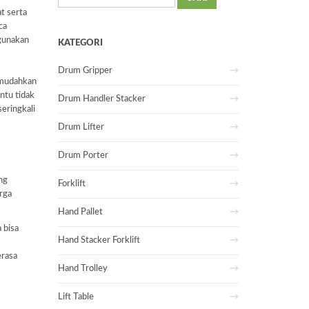
untuk:
t serta
ca
ggunakan
KATEGORI
Drum Gripper
emudahkan
ntu tidak
Drum Handler Stacker
eringkali
Drum Lifter
Drum Porter
ng
Forklift
rga
Hand Pallet
 bisa
Hand Stacker Forklift
erasa
Hand Trolley
Lift Table