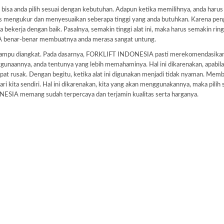
isa anda pilih sesuai dengan kebutuhan. Adapun ketika memilihnya, anda harus
us mengukur dan menyesuaikan seberapa tinggi yang anda butuhkan. Karena pe
a bekerja dengan baik. Pasalnya, semakin tinggi alat ini, maka harus semakin ring
A benar-benar membuatnya anda merasa sangat untung.
ng mampu diangkat. Pada dasarnya, FORKLIFT INDONESIA pasti merekomendasikan
gunaannya, anda tentunya yang lebih memahaminya. Hal ini dikarenakan, apabila
apat rusak. Dengan begitu, ketika alat ini digunakan menjadi tidak nyaman. Memb
 kita sendiri. Hal ini dikarenakan, kita yang akan menggunakannya, maka pilih s
SIA memang sudah terpercaya dan terjamin kualitas serta harganya.