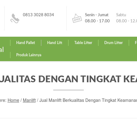
0813 3028 8034
Senin - Jumat
Sabtu
08.00 - 17.00
08.00 - 12
Hand Pallet
Hand Lift
Table Lifter
Drum Lifter
F
al
Produk Lainnya
KUALITAS DENGAN TINGKAT 
ere:
Home
/
Manlift
/
Jual Manlift Berkualitas Dengan Tingkat Keaman