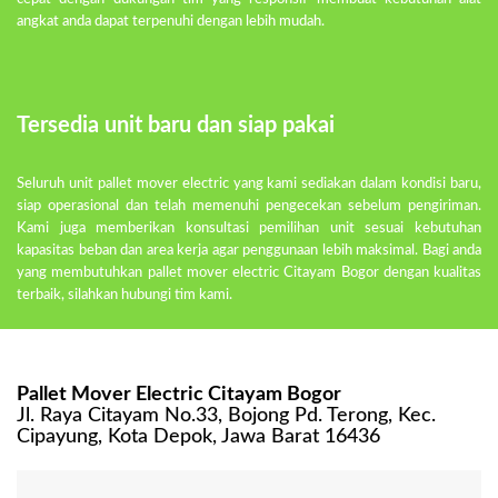
angkat anda dapat terpenuhi dengan lebih mudah.
Tersedia unit baru dan siap pakai
Seluruh unit pallet mover electric yang kami sediakan dalam kondisi baru,
siap operasional dan telah memenuhi pengecekan sebelum pengiriman.
Kami juga memberikan konsultasi pemilihan unit sesuai kebutuhan
kapasitas beban dan area kerja agar penggunaan lebih maksimal. Bagi anda
yang membutuhkan pallet mover electric Citayam Bogor dengan kualitas
terbaik, silahkan hubungi tim kami.
Pallet Mover Electric Citayam Bogor
Jl. Raya Citayam No.33, Bojong Pd. Terong, Kec.
Cipayung, Kota Depok, Jawa Barat 16436